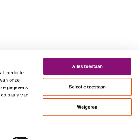
Alles toestaan
al media te
 van onze
Selectie toestaan
deze gegevens
 op basis van
Weigeren
 0000
info@eemhart.nl