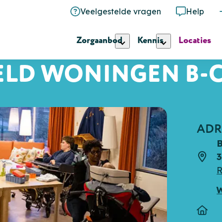
Veelgestelde vragen
Help
Zorgaanbod
Kennis
Locaties
ELD WONINGEN B-C
ADR
B
3
Adre
R
Type