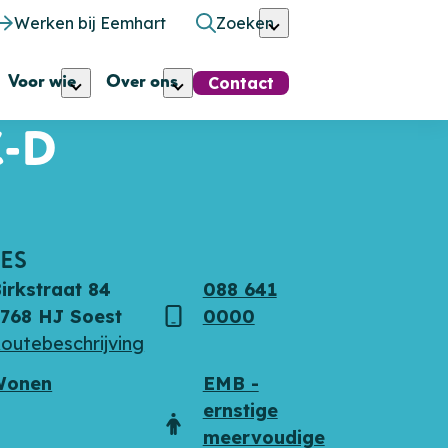
Werken bij Eemhart
Zoeken
Voor wie
Over ons
Contact
-D
ES
irkstraat 84
088 641
768 HJ Soest
0000
s
Telefoon
outebeschrijving
Wonen
EMB -
ernstige
Doelgroep
meervoudige