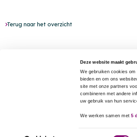
Terug naar het overzicht
Deze website maakt gebru
We gebruiken cookies om c
bieden en om ons websitev
site met onze partners vo
Footer
Nieuws
combineren met andere inf
uw gebruik van hun servic
Agenda
MET JOU,
VOOR JOU
Locaties
We werken samen met
5 
Toestemmingsselectie