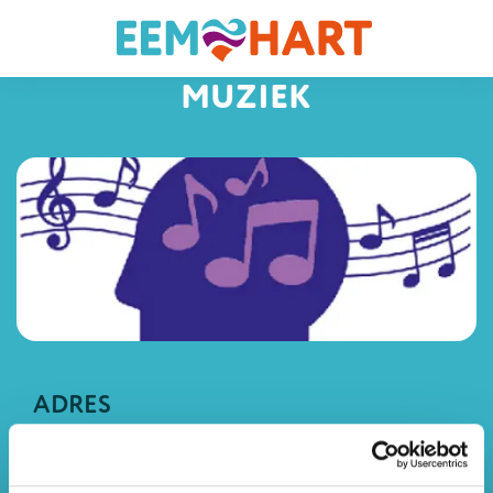
MUZIEK
ADRES
Muzeplein 105
088 641 0000
3744 PP Baarn
Adres
Telefoon