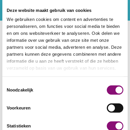
Routebeschrijving
Deze website maakt gebruik van cookies
Ja
Dagbesteding
We gebruiken cookies om content en advertenties te
personaliseren, om functies voor social media te bieden
Locaties
Muziek
en om ons websiteverkeer te analyseren. Ook delen we
informatie over uw gebruik van onze site met onze
partners voor social media, adverteren en analyse. Deze
Muziek is meer dan een prettige tijdsbesteding.
partners kunnen deze gegevens combineren met andere
Muziek is een middel om emoties te uiten,
informatie die u aan ze heeft verstrekt of die ze hebben
verbinding te maken en het bewegingsdeel in
verzameld op basis van uw gebruik van hun services.
de hersenen te stimuleren. Kortom, muziek is
goed voor de gezondheid. Dat is wat de
We werken samen met
5 derden
die uw gegevens
Toestemmingsselectie
kunnen ontvangen en verwerken.
muziektherapeuten van Eemhart willen
Noodzakelijk
uitdragen. Daarbij werken ze het liefst samen
met begeleiders en andere medewerkers.
Voorkeuren
OVER MUZIEKTHERAPIE
Statistieken