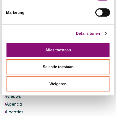
Terug naar het overzicht
Marketing
Details tonen
Alles toestaan
Selectie toestaan
Footer
MET JOU,
VOOR JOU
Weigeren
Nieuws
Agenda
Locaties