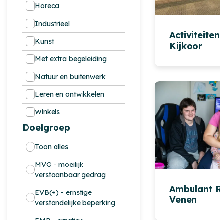
Horeca
Industrieel
Activiteite
Kunst
Kijkoor
Met extra begeleiding
Natuur en buitenwerk
Leren en ontwikkelen
Winkels
Doelgroep
Toon alles
MVG - moeilijk
verstaanbaar gedrag
Ambulant 
EVB(+) - ernstige
Venen
verstandelijke beperking