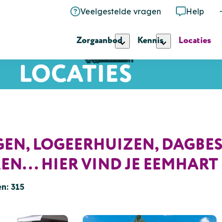
Veelgestelde vragen
Help
Zorgaanbod
Kennis
Locaties
Amersfoort
Amersfoort
Amersfoort
Vinkeveen
Hilversum
Eemnes
Utrecht
Utrecht
Baarn
Baarn
Baarn
Soest
LOCATIES
EN, LOGEERHUIZEN, DAGBES
N... HIER VIND JE EEMHART
n: 315