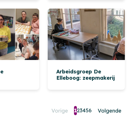
de
Arbeidsgroep De
Elleboog: zeepmakerij
1
2
3
4
5
6
Vorige
Volgende