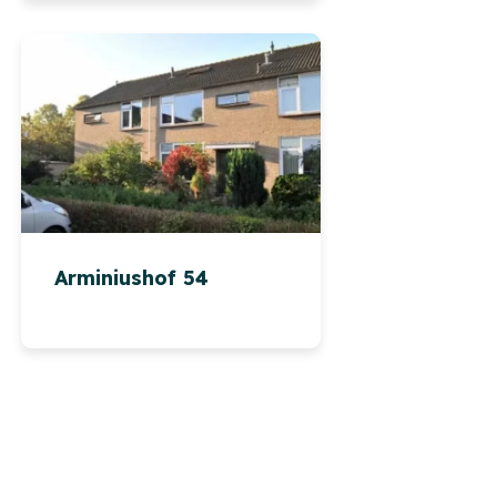
Arminiushof 54
Leaflet
|
©
OpenStreetMap
contributors