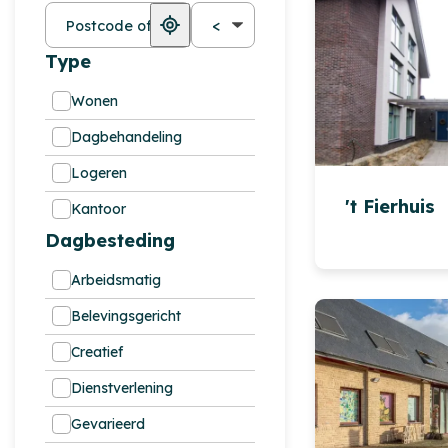
Plaatsnaam
Afstand
Type
Wonen
Dagbehandeling
Logeren
't Fierhuis
Kantoor
Dagbesteding
Arbeidsmatig
Belevingsgericht
Creatief
Dienstverlening
Gevarieerd