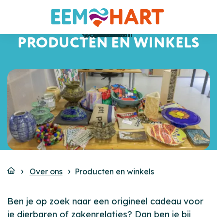
Bunschoten
Amersfoort
Vinkeveen
Hilversum
Eemnes
Eemnes
Bussum
Baarn
Baarn
Baarn
Baarn
Baarn
Baarn
Laren
Soest
Soest
PRODUCTEN EN WINKELS
Over ons
Producten en winkels
Ben je op zoek naar een origineel cadeau voor
je dierbaren of zakenrelaties? Dan ben je bij