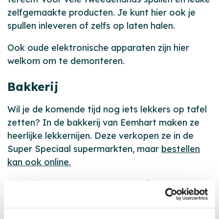
zelfgemaakte producten. Je kunt hier ook je
spullen inleveren of zelfs op laten halen.
Ook oude elektronische apparaten zijn hier
welkom om te demonteren.
Bakkerij
Wil je de komende tijd nog iets lekkers op tafel
zetten? In de
bakkerij
van Eemhart maken ze
heerlijke lekkernijen. Deze verkopen ze in de
Super Speciaal supermarkten, maar
bestellen
kan ook online.
Ook alles voor de kerstbrunch, oliebollen voor
Oud en Nieuw, je gevulde koek in de vorm van
een hart of een oranjesoes ben je bij de bakkerij