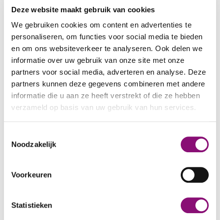
aan het juiste adres. Wil je meer informatie?
Deze website maakt gebruik van cookies
Mail ons via
bakkerij@eemhart.nl
of bel
088 641
We gebruiken cookies om content en advertenties te
0109
.
personaliseren, om functies voor social media te bieden
en om ons websiteverkeer te analyseren. Ook delen we
Haardhout
informatie over uw gebruik van onze site met onze
partners voor social media, adverteren en analyse. Deze
Bij diverse locaties zagen en kloven ze hout
partners kunnen deze gegevens combineren met andere
voor de openhaard. Bij de
Boshoeve
kun je hout
informatie die u aan ze heeft verstrekt of die ze hebben
kopen of laten bezorgen.
verzameld op basis van uw gebruik van hun services.
Kerstboom kopen?
We werken samen met
5 derden
die uw gegevens
Toestemmingsselectie
kunnen ontvangen en verwerken.
Noodzakelijk
In december verkoopt
Bosgroep Pijnenburg
ieder jaar
kerstbomen
in Baarn, maar daar kun
Voorkeuren
je ook speciale kerstcadeaus kopen. In de
speciale verkoopkast vind je daar bijvoorbeeld
Statistieken
een voedertafel voor vogels,