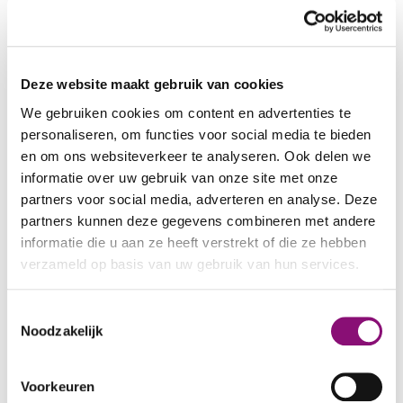
PERS EN MEDIA
Wilt u als redactie of journalist meer weten
Deze website maakt gebruik van cookies
over Eemhart, wilt u een interview afnemen,
We gebruiken cookies om content en advertenties te
meekijken en beeld- of geluidsopnames maken
personaliseren, om functies voor social media te bieden
bij één van onze locaties? Vanwege de privacy
en om ons websiteverkeer te analyseren. Ook delen we
van onze cliënten en bezoekers zijn hieraan wel
informatie over uw gebruik van onze site met onze
voorwaarden verbonden.
partners voor social media, adverteren en analyse. Deze
partners kunnen deze gegevens combineren met andere
Neem contact op met de afdeling
informatie die u aan ze heeft verstrekt of die ze hebben
communicatie, bereikbaar van maandag tot en
verzameld op basis van uw gebruik van hun services.
met vrijdag van 8.30 tot 17.00 uur via telefoon
088 641 1750
en vraag naar de dienstdoende
We werken samen met
5 derden
die uw gegevens
Toestemmingsselectie
communicatieadviseur.
kunnen ontvangen en verwerken.
Noodzakelijk
Persberichten die naar de media worden
Voorkeuren
verzonden, plaatsen wij gelijktijdig op deze