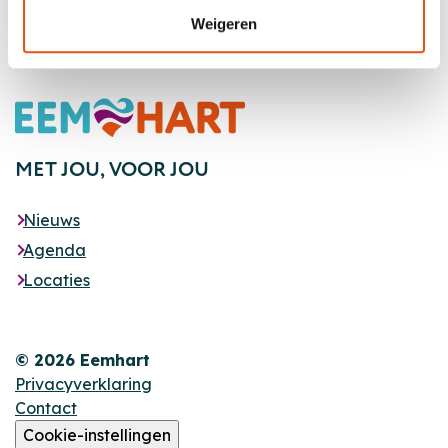
Weigeren
Footer
MET JOU,
VOOR JOU
Nieuws
Agenda
Locaties
© 2026 Eemhart
Privacyverklaring
Contact
Cookie-instellingen