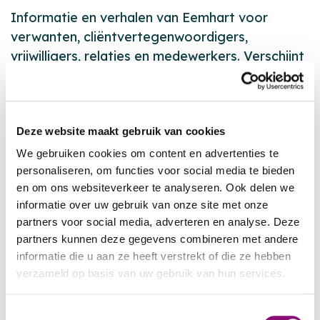
Informatie en verhalen van Eemhart voor
verwanten, cliëntvertegenwoordigers,
vrijwilligers, relaties en medewerkers. Verschijnt
maandelijks via e-mail. Met deze nieuwsbrief
blijft u op de hoogte van Eemhart.
EERDERE EDITIES
Deze website maakt gebruik van cookies
Hier kun je na publicatie eerder verschenen
We gebruiken cookies om content en advertenties te
personaliseren, om functies voor social media te bieden
edities terug vinden:
en om ons websiteverkeer te analyseren. Ook delen we
1e jaargang
informatie over uw gebruik van onze site met onze
partners voor social media, adverteren en analyse. Deze
Eemhart in Beeld #8 - juli 2026
partners kunnen deze gegevens combineren met andere
Eemhart in Beeld #7 - juni 2026
informatie die u aan ze heeft verstrekt of die ze hebben
verzameld op basis van uw gebruik van hun services.
Eemhart in Beeld #6 - mei 2026
Eemhart in beeld #5 - april 2026
We werken samen met
5 derden
die uw gegevens
Toestemmingsselectie
Eemhart in beeld #4 - maart 2026