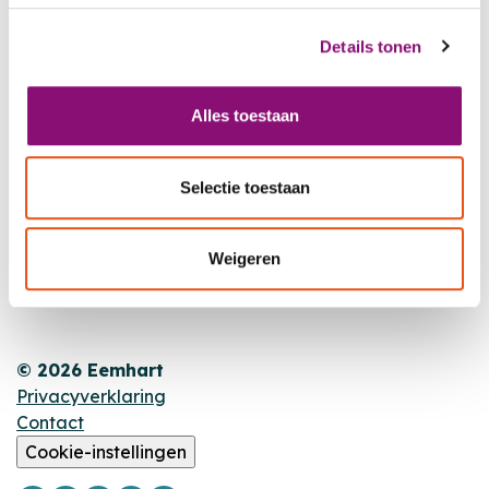
Details tonen
Footer
Alles toestaan
MET JOU,
VOOR JOU
Selectie toestaan
Nieuws
Agenda
Weigeren
Locaties
© 2026 Eemhart
Privacyverklaring
Contact
Cookie-instellingen