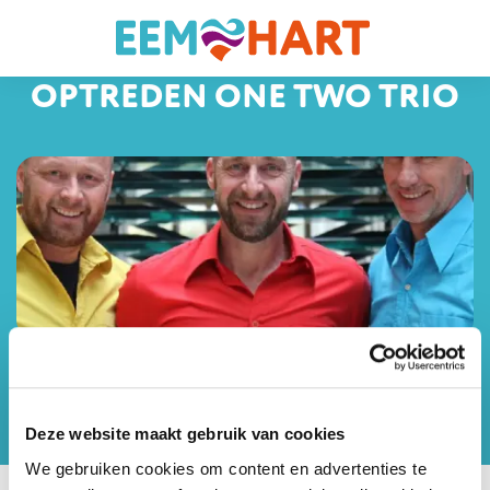
OPTREDEN ONE TWO TRIO
31 maart 2026,
Evenement
Datum
Categorieën
11:00 - 12:00
Deze website maakt gebruik van cookies
en
We gebruiken cookies om content en advertenties te