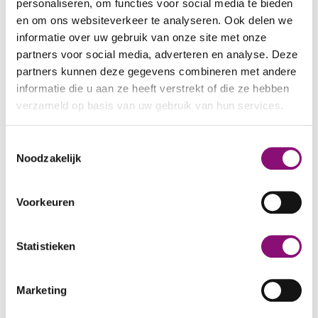
tijd
personaliseren, om functies voor social media te bieden
Agenda
Optreden One Two Trio
en om ons websiteverkeer te analyseren. Ook delen we
informatie over uw gebruik van onze site met onze
partners voor social media, adverteren en analyse. Deze
OPTREDEN ONE TWO TRIO
partners kunnen deze gegevens combineren met andere
informatie die u aan ze heeft verstrekt of die ze hebben
Op dinsdag 31 maart treedt de band One Two
verzameld op basis van uw gebruik van hun services.
Trio speciaal op voor alle clienten van Eemhart.
Van 11.00 tot 12.00 uur op de ontmoetingsplek
We werken samen met
5 derden
die uw gegevens
Toestemmingsselectie
op woonwijk Eemeroord.
kunnen ontvangen en verwerken.
Noodzakelijk
Voorkeuren
Terug naar het overzicht
Statistieken
Marketing