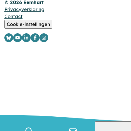
© 2026 Eemhart
Privacyverklaring
Contact
Cookie-instellingen
Logo
Logo
Logo
Logo
Logo
Bsky
YouTube
LinkedIn
Facebook
Instagram