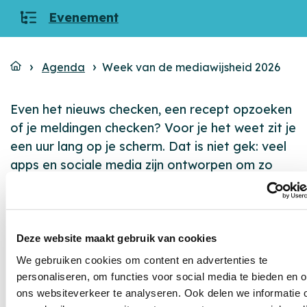
van
tot
Evenement
Categorieën
Agenda
Week van de mediawijsheid 2026
Even het nieuws checken, een recept opzoeken
of je meldingen checken? Voor je het weet zit je
een uur lang op je scherm. Dat is niet gek: veel
apps en sociale media zijn ontworpen om zo
lang mogelijk jouw aandacht vast te houden.
Dus het ligt niet helemaal aan jou. Maar het is
wél jouw tijd.
Deze website maakt gebruik van cookies
Die tijd kan je ook beter besteden. Schermen
We gebruiken cookies om content en advertenties te
kunnen ook heel leuk zijn. Je leert nieuwe
personaliseren, om functies voor social media te bieden en 
dingen, komt in contact en ontspant. Maar
ons websiteverkeer te analyseren. Ook delen we informatie 
alleen als je je scherm vóór je laat werken. Een