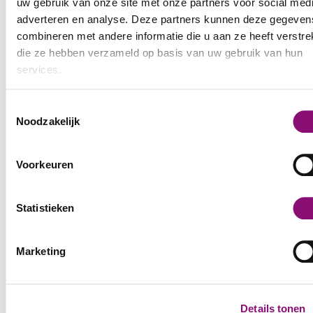
uw gebruik van onze site met onze partners voor social medi
gezonde balans kan voor jou het verschil
adverteren en analyse. Deze partners kunnen deze gegeven
maken. Wacht jij ook op regels vanuit de
combineren met andere informatie die u aan ze heeft verstrek
die ze hebben verzameld op basis van uw gebruik van hun
overheid of school? Of tot grote techbedrijven
services.
hun algoritme aanpassen? Je kunt ook een
hoop zelf al doen.
We werken samen met
5 derden
die uw gegevens kunnen
Toestemmingsselectie
ontvangen en verwerken.
Noodzakelijk
Jij bepaalt hoe gezond schermgebruik er voor
jou uitziet. Daarom gaat de Week van de
Mediawijsheid 2026 (6 t/m 13 november) over
Voorkeuren
dóén. Met concrete tips en activiteiten.
www.mediawijsheid.nl/weekvandemediawijsh
Statistieken
2026/
Marketing
Terug naar het overzicht
Details tonen