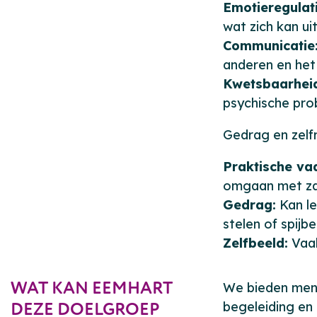
Emotieregulati
wat zich kan u
Communicatie
anderen en het
Kwetsbaarhei
psychische pr
Gedrag en zel
Praktische va
omgaan met za
Gedrag:
Kan le
stelen of spijbe
Zelfbeeld:
Vaak
WAT KAN EEMHART
We bieden mens
DEZE DOELGROEP
begeleiding en