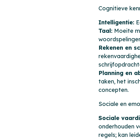
Cognitieve ke
Intelligentie:
E
Taal:
Moeite me
woordspelingen
Rekenen en sc
rekenvaardighe
schrijfopdracht
Planning en a
taken, het insc
concepten.
Sociale en em
Sociale vaard
onderhouden va
regels; kan lei