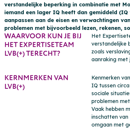
verstandelijke beperking in combinatie met Mo
iemand een lager IQ heeft dan gemiddeld (IQ 
aanpassen aan de eisen en verwachtingen van d
problemen met bijvoorbeeld lezen, rekenen, soc
WAARVOOR KUN JE BIJ
Het Expertisete
HET EXPERTISETEAM
verstandelijke
zoals verslavi
LVB(+) TERECHT?
aanraking met j
KERNMERKEN VAN
Kenmerken van e
LVB(+)
IQ tussen circ
sociale situati
problemen met t
Vaak hebben m
inschatten van 
omgaan met ge