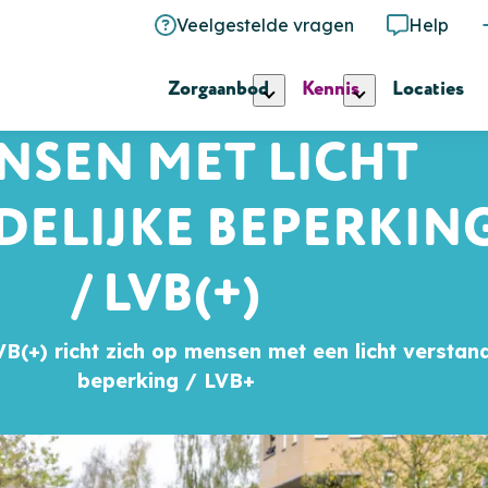
Veelgestelde vragen
Help
Zorgaanbod
Kennis
Locaties
NSEN MET LICHT
ELIJKE BEPERKING
/ LVB(+)
B(+) richt zich op mensen met een licht verstand
beperking / LVB+