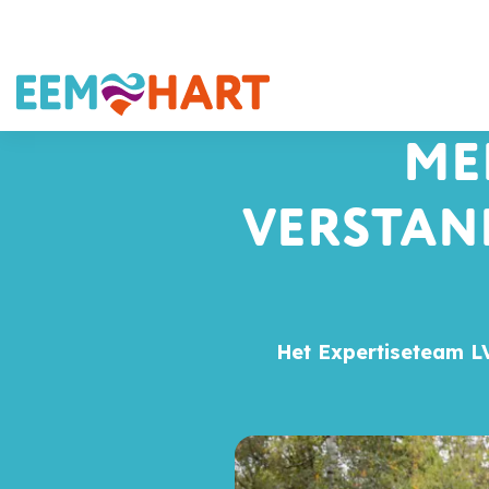
ME
VERSTAND
Het Expertiseteam LV