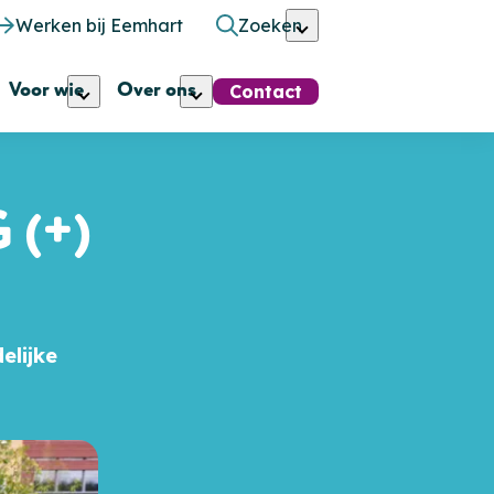
Werken bij Eemhart
Zoeken
Voor wie
Over ons
Contact
 (+)
elijke