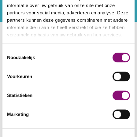
Routebeschrijving
informatie over uw gebruik van onze site met onze
Ouderen
Ja
partners voor social media, adverteren en analyse. Deze
Doelgroep
Dagbesteding
partners kunnen deze gegevens combineren met andere
informatie die u aan ze heeft verstrekt of die ze hebben
verzameld op basis van uw gebruik van hun services.
Locaties
De Roef
We werken samen met
5 derden
die uw gegevens
Toestemmingsselectie
kunnen ontvangen en verwerken.
Noodzakelijk
Terug naar het overzicht
Voorkeuren
Statistieken
Marketing