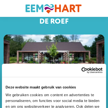
DE ROEF
Deze website maakt gebruik van cookies
ADRES
Diezelaan 17
088 641 0230
We gebruiken cookies om content en advertenties te
personaliseren, om functies voor social media te bieden
3744 NJ Baarn
Adres
Telefoon
en om ons websiteverkeer te analyseren. Ook delen we