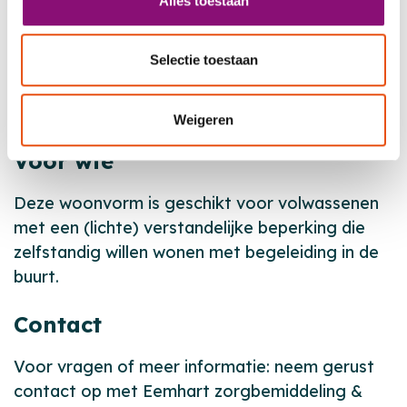
Alles toestaan
De Dichtershof ligt in een rustige wijk in Weesp,
op loopafstand van het centrum en het station.
Selectie toestaan
Winkels, supermarkt, kapper en huisarts zijn
dichtbij. Met bus en trein ben je snel in
Amsterdam, Almere of Hilversum.
Weigeren
Voor wie
Deze woonvorm is geschikt voor volwassenen
met een (lichte) verstandelijke beperking die
zelfstandig willen wonen met begeleiding in de
buurt.
Contact
Voor vragen of meer informatie: neem gerust
contact op met Eemhart zorgbemiddeling &