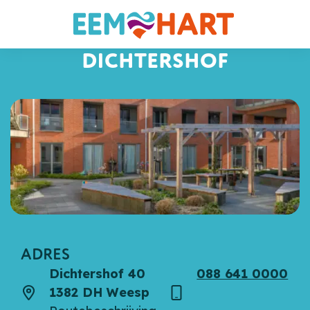
DICHTERSHOF
ADRES
Dichtershof 40
088 641 0000
1382 DH Weesp
Adres
Telefoon