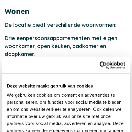
Wonen
De locatie biedt verschillende woonvormen:
Drie eenpersoonsappartementen met eigen
woonkamer, open keuken, badkamer en
slaapkamer.
Twee eenpersoonsstudio’s met zit-/slaapkamer
en een klein aanrechtblok. De badkamer en
keuken worden gedeeld.
Een groepswoning voor vijf bewoners, met
Deze website maakt gebruik van cookies
eigen zit- en slaapkamer en gedeelde
We gebruiken cookies om content en advertenties te
woonkamer en keuken.
personaliseren, om functies voor social media te bieden
en om ons websiteverkeer te analyseren. Ook delen we
Alle woonplekken zijn huiselijk ingericht en
informatie over uw gebruik van onze site met onze
bieden privacy. In de groepswoning is het
partners voor social media, adverteren en analyse. Deze
gezellig samen eten en activiteiten doen. Taken
partners kunnen deze gegevens combineren met andere