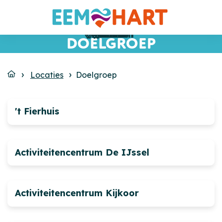
Amersfoort
Amersfoort
Amersfoort
Vinkeveen
Hilversum
Eemnes
Bussum
Utrecht
Utrecht
Baarn
Baarn
Soest
DOELGROEP
Locaties
Doelgroep
't Fierhuis
Activiteitencentrum De IJssel
Activiteitencentrum Kijkoor