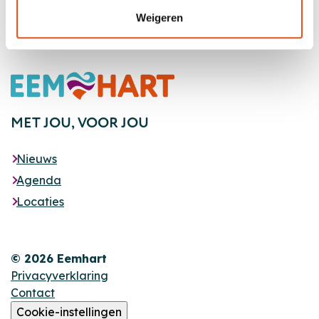
Weigeren
Footer
MET JOU,
VOOR JOU
Nieuws
Agenda
Locaties
© 2026 Eemhart
Privacyverklaring
Contact
Cookie-instellingen