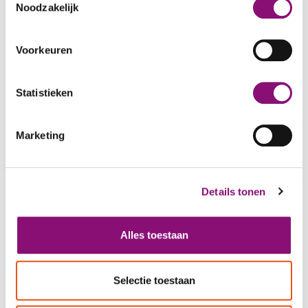
kunnen ontvangen en verwerken.
Noodzakelijk
Arbeidsgroep De Elleboog: zeepmakerij
Voorkeuren
Statistieken
Arminiushof 54
Marketing
Art & Hart
Details tonen
Vorige
Volgende
Alles toestaan
Selectie toestaan