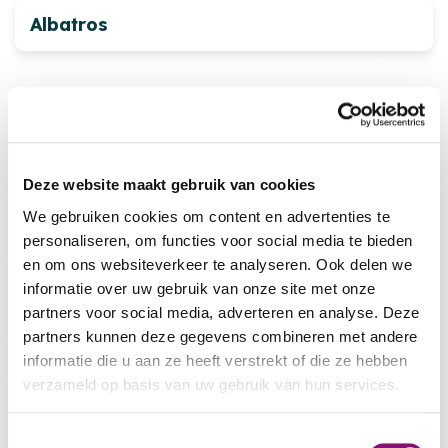
Albatros
Ambulant Amersfoort
Deze website maakt gebruik van cookies
Ambulant Ronde Venen
We gebruiken cookies om content en advertenties te
personaliseren, om functies voor social media te bieden
en om ons websiteverkeer te analyseren. Ook delen we
Ambulant Utrecht
informatie over uw gebruik van onze site met onze
partners voor social media, adverteren en analyse. Deze
partners kunnen deze gegevens combineren met andere
Ameland
informatie die u aan ze heeft verstrekt of die ze hebben
verzameld op basis van uw gebruik van hun services.
We werken samen met
5 derden
die uw gegevens
Amervoorde
Toestemmingsselectie