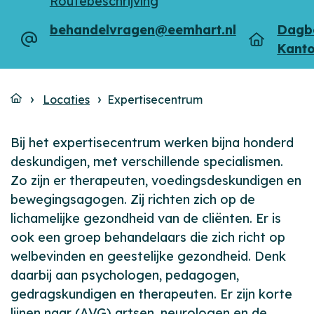
Routebeschrijving
behandelvragen@eemhart.nl
Dagb
E-
Type
Kant
mailadres
Locaties
Expertisecentrum
Bij het expertisecentrum werken bijna honderd
deskundigen, met verschillende specialismen.
Zo zijn er therapeuten, voedingsdeskundigen en
bewegingsagogen. Zij richten zich op de
lichamelijke gezondheid van de cliënten. Er is
ook een groep behandelaars die zich richt op
welbevinden en geestelijke gezondheid. Denk
daarbij aan psychologen, pedagogen,
gedragskundigen en therapeuten. Er zijn korte
lijnen naar (AVG) artsen, neurologen en de