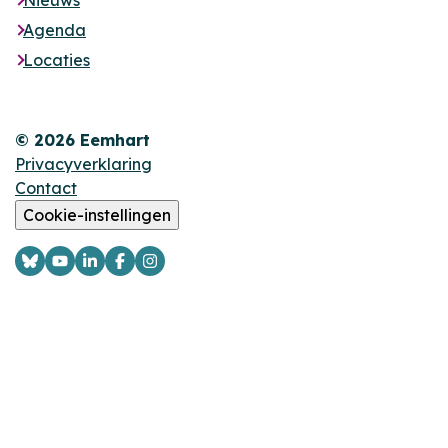
Nieuws
Agenda
Locaties
© 2026 Eemhart
Privacyverklaring
Contact
Cookie-instellingen
Logo
Logo
Logo
Logo
Logo
Bsky
YouTube
LinkedIn
Facebook
Instagram