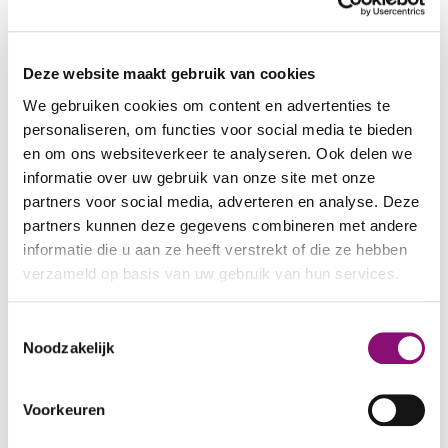
De leeftijd varieert tussen de 50 en 80 jaar. De
meeste bewoners zullen overdag gebruik
Deze website maakt gebruik van cookies
maken van de dagbesteding op het terrein.
Maar het komt ook voor dat één van de
We gebruiken cookies om content en advertenties te
personaliseren, om functies voor social media te bieden
bewoners thuis blijft in dat geval ben jij er ook
en om ons websiteverkeer te analyseren. Ook delen we
om hem of haar een fijne dag te bezorgen. De
informatie over uw gebruik van onze site met onze
locatie is net een klein dorp, hierdoor zijn de
partners voor social media, adverteren en analyse. Deze
lijntjes met collega’s kort.
partners kunnen deze gegevens combineren met andere
informatie die u aan ze heeft verstrekt of die ze hebben
Ligging
verzameld op basis van uw gebruik van hun services.
De Hoenderberg is een rustig woonhofje in de
Amersfoortse nieuwbouwwijk Vathorst.
We werken samen met
5 derden
die uw gegevens
Toestemmingsselectie
kunnen ontvangen en verwerken.
Hoenderberg 43-47 maakt deel uit van nog 4
Noodzakelijk
woonlocaties en een dagbesteding van
Eemhart in hetzelfde woonhofje, die allemaal
Voorkeuren
gericht zijn op ouderen.