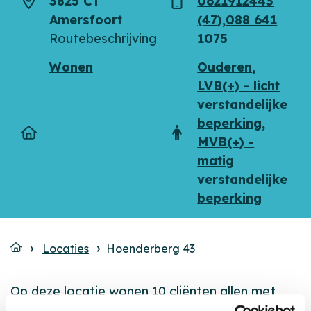
3825 CT
0621912443
Adres
Telefoon
Amersfoort
(47),088 641
Routebeschrijving
1075
Wonen
Ouderen
,
LVB(+) - licht
verstandelijke
beperking
,
Type
Doelgroep
MVB(+) -
matig
verstandelijke
beperking
Locaties
Hoenderberg 43
Op deze locatie wonen 10 cliënten allen met
een lichte tot matige verstandelijke beperking.