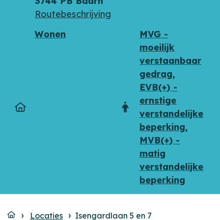
Adres
Telefoon
3744 PB Baarn
Routebeschrijving
Wonen
MVG -
moeilijk
verstaanbaar
gedrag
,
EVB(+) -
ernstige
Type
Doelgroep
verstandelijke
beperking
,
MVB(+) -
matig
verstandelijke
beperking
Locaties
Isengardlaan 5 en 7