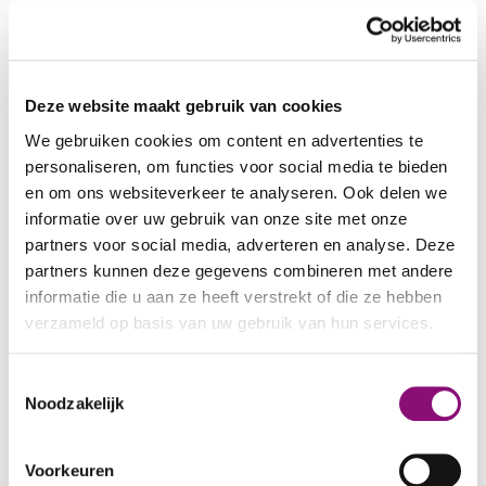
specifieke en bijzondere hulpvraag. Deze
cliënten hebben - naast een verstandelijke
beperking – ook bijkomende psychiatrische
problematieken, zoals stoornissen in het
Deze website maakt gebruik van cookies
autismespectrum, hechtingsproblematiek en
We gebruiken cookies om content en advertenties te
vertonen moeilijk verstaanbaar gedrag.
personaliseren, om functies voor social media te bieden
en om ons websiteverkeer te analyseren. Ook delen we
Begeleidingsstijl
informatie over uw gebruik van onze site met onze
De begeleidingsstijl binnen de groepen is te
partners voor social media, adverteren en analyse. Deze
partners kunnen deze gegevens combineren met andere
omschrijven als duidelijk, sensitief – responsief
informatie die u aan ze heeft verstrekt of die ze hebben
en warm. Responsiviteit betekent dat
verzameld op basis van uw gebruik van hun services.
begeleiders
zich inspannen om het soms moeilijk
We werken samen met
5 derden
die uw gegevens
Toestemmingsselectie
verstaanbare gedrag van cliënten te begrijpen
kunnen ontvangen en verwerken.
Noodzakelijk
en te beantwoorden. Er wordt eclectisch (het
toepassen van meerdere
Voorkeuren
begeleidingsmethodieken en instrumenten)