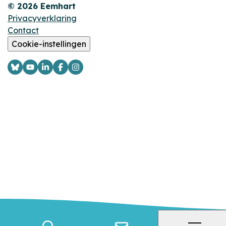
© 2026 Eemhart
Privacyverklaring
Contact
Cookie-instellingen
Logo
Logo
Logo
Logo
Logo
Bsky
YouTube
LinkedIn
Facebook
Instagram