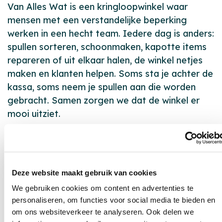
Van Alles Wat is een kringloopwinkel waar
mensen met een verstandelijke beperking
werken in een hecht team. Iedere dag is anders:
spullen sorteren, schoonmaken, kapotte items
repareren of uit elkaar halen, de winkel netjes
maken en klanten helpen. Soms sta je achter de
kassa, soms neem je spullen aan die worden
gebracht. Samen zorgen we dat de winkel er
mooi uitziet.
Begeleiding
Er zijn altijd twee begeleiders aanwezig die
Deze website maakt gebruik van cookies
zorgen voor structuur en ondersteuning. Zij
helpen bij het leren van nieuwe vaardigheden en
We gebruiken cookies om content en advertenties te
personaliseren, om functies voor social media te bieden en
werken met leerlijnen en een persoonlijk
om ons websiteverkeer te analyseren. Ook delen we
ondersteuningsplan. Je werkt samen met