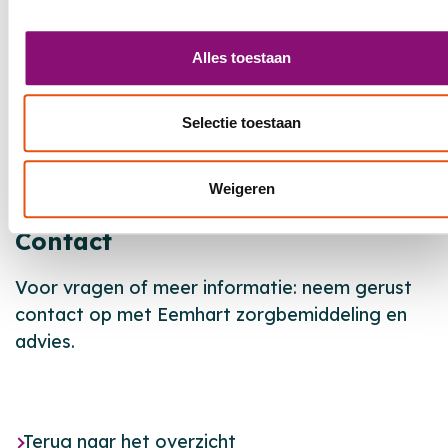
werken en houden van afwisseling en contact
met anderen. De leeftijd van collega’s varieert
Alles toestaan
van 22 tot 65 jaar.
Openingstijden
Selectie toestaan
Van maandag tot en met vrijdag van 09.00 tot
15.00 uur. Op zaterdag van 09.00 tot 14.00 uur.
Weigeren
Contact
Voor vragen of meer informatie: neem gerust
contact op met Eemhart zorgbemiddeling en
advies.
Terug naar het overzicht