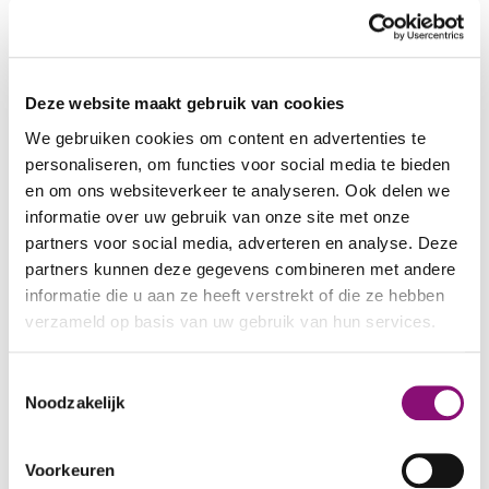
elke avond een verse maaltijd voor de cliënten.
Ook zorgen zij ervoor dat cliënten de medische
hulp en ondersteuning krijgen die zij nodig
Deze website maakt gebruik van cookies
hebben.
We gebruiken cookies om content en advertenties te
De begeleiding
personaliseren, om functies voor social media te bieden
en om ons websiteverkeer te analyseren. Ook delen we
informatie over uw gebruik van onze site met onze
Ook in de laatste levensfase kunnen mensen
partners voor social media, adverteren en analyse. Deze
nog steeds genieten van kleine dingen. De zorg
partners kunnen deze gegevens combineren met andere
en begeleiding aan de Louis Armstronglaan zijn
informatie die u aan ze heeft verstrekt of die ze hebben
volledig aangepast op cliënten en hun
verzameld op basis van uw gebruik van hun services.
individuele zorgvraag. De begeleiders besteden
veel aandacht aan de lichamelijke verzorging en
We werken samen met
5 derden
die uw gegevens
Toestemmingsselectie
de begeleiding. Ouder wordende cliënten, bij wie
kunnen ontvangen en verwerken.
Noodzakelijk
sprake is van dementie, hebben behoefte aan
specifieke begeleidingsstijlen. Medewerkers van
Voorkeuren
Eemhart zijn hierin getraind. Dankzij deze