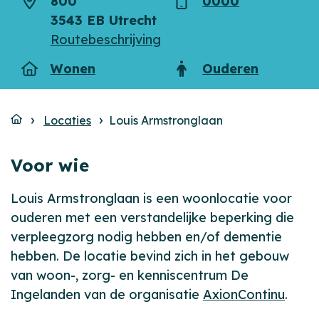
800
0000
Adres
Telefoon
3543 EB Utrecht
Routebeschrijving
Wonen
Ouderen
Type
Doelgroep
Locaties
Louis Armstronglaan
Voor wie
Louis Armstronglaan is een woonlocatie voor
ouderen met een verstandelijke beperking die
verpleegzorg nodig hebben en/of dementie
hebben. De locatie bevind zich in het gebouw
van woon-, zorg- en kenniscentrum De
Ingelanden van de organisatie
AxionContinu
.