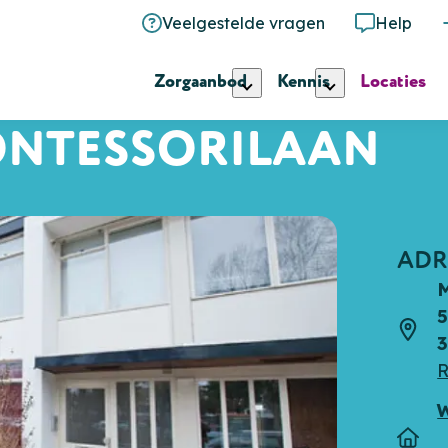
Veelgestelde vragen
Help
Zorgaanbod
Kennis
Locaties
NTESSORILAAN
ADR
M
5
Adre
3
R