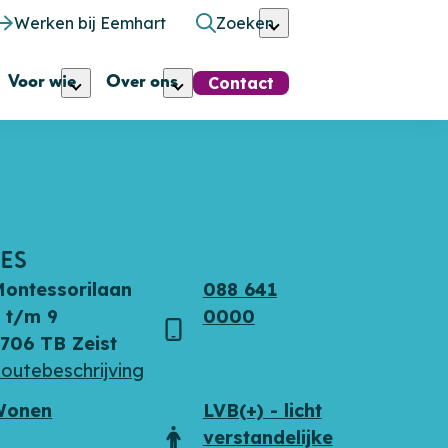
Werken bij Eemhart
Zoeken
Voor wie
Over ons
Contact
ES
ontessorilaan
088 641
 t/m 9
0000
s
Telefoon
706 TB Zeist
outebeschrijving
Wonen
LVB(+) - licht
verstandelijke