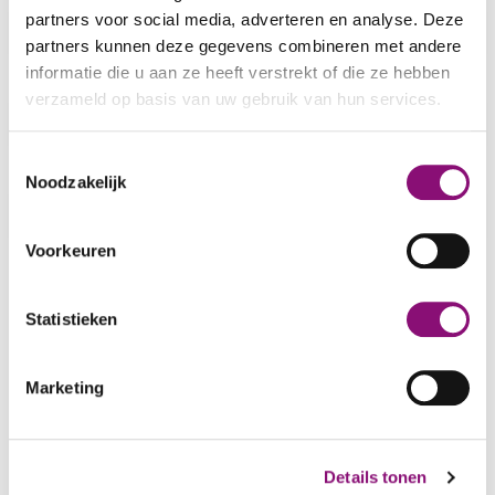
partners voor social media, adverteren en analyse. Deze
Jan Ligthart
partners kunnen deze gegevens combineren met andere
informatie die u aan ze heeft verstrekt of die ze hebben
verzameld op basis van uw gebruik van hun services.
Ploeglaan
We werken samen met
5 derden
die uw gegevens
Toestemmingsselectie
kunnen ontvangen en verwerken.
Noodzakelijk
Rueterlaan
Voorkeuren
Statistieken
Marketing
Footer
Details tonen