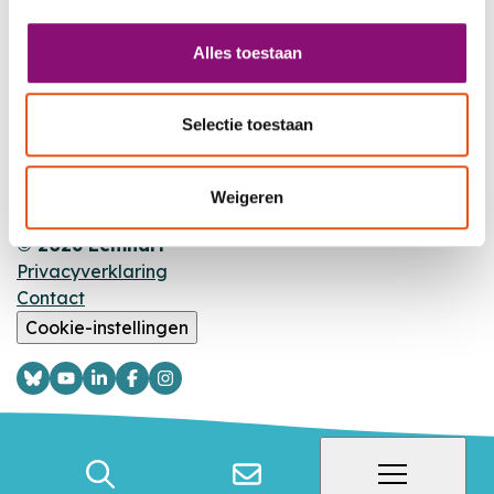
MET JOU,
VOOR JOU
Alles toestaan
Nieuws
Agenda
Selectie toestaan
Locaties
Weigeren
© 2026 Eemhart
Privacyverklaring
Contact
Cookie-instellingen
Logo
Logo
Logo
Logo
Logo
Bsky
YouTube
LinkedIn
Facebook
Instagram