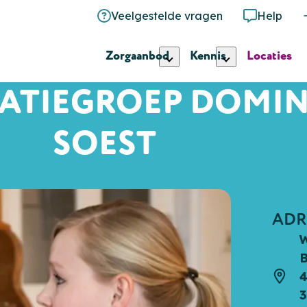
Veelgestelde vragen
Help
Zorgaanbod
Kennis
Locaties
ATIEGROEP DOMI
SOEST
ADR
W
Adre
3