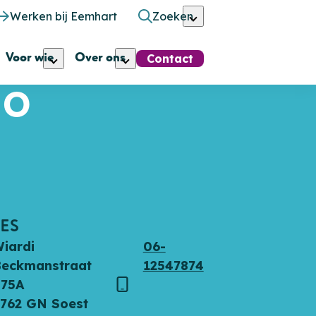
Werken bij Eemhart
Zoeken
Voor wie
Over ons
Contact
NO
ES
iardi
06-
Beckmanstraat
12547874
475A
s
Telefoon
762 GN Soest