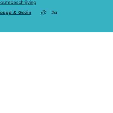
outebeschrijving
eugd & Gezin
Ja
groep
Dagbesteding