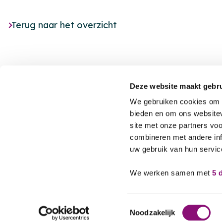
Terug naar het overzicht
Deze website maakt gebru
We gebruiken cookies om c
bieden en om ons websitev
site met onze partners vo
Footer
Nieuws
combineren met andere inf
uw gebruik van hun servic
Agenda
MET JOU,
VOOR JOU
Locaties
We werken samen met
5 
Toestemmingsselectie
Noodzakelijk
© 2026 Eemhart
Privacyverklaring
Contact
Cookie-inst