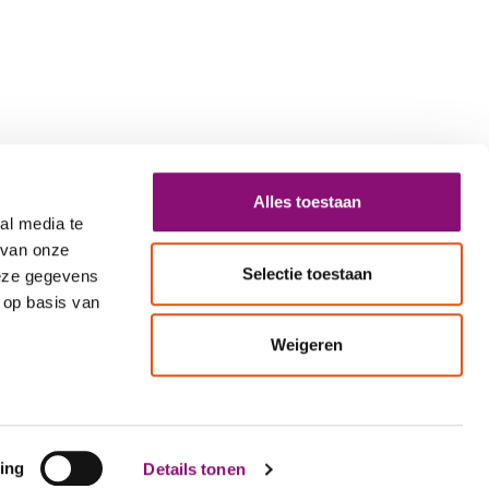
Alles toestaan
al media te
 van onze
Selectie toestaan
deze gegevens
 op basis van
Weigeren
 0000
info@eemhart.nl
ing
Details tonen