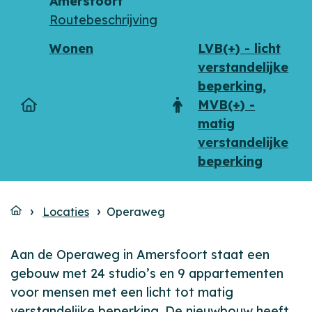
Adres
Telefoon
Amersfoort
Routebeschrijving
Wonen
LVB(+) - licht
verstandelijke
beperking
,
MVB(+) -
Type
Doelgroep
matig
verstandelijke
beperking
Locaties
Operaweg
Aan de Operaweg in Amersfoort staat een
gebouw met 24 studio’s en 9 appartementen
voor mensen met een licht tot matig
verstandelijke beperking. De nieuwbouw heeft