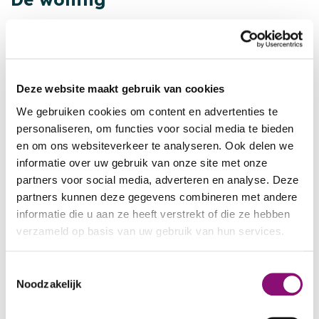
Het gebouw bestaat uit drie woonblokken van
elk twee verdiepingen, die met elkaar zijn
verbonden door een extra binnentrap. Elk blok
bestaat uit een woonkeuken en een aantal
Deze website maakt gebruik van cookies
studio’s of appartementen. De studio’s zijn op
We gebruiken cookies om content en advertenties te
de onderste vier verdiepingen. Elke studio heeft
personaliseren, om functies voor social media te bieden
en om ons websiteverkeer te analyseren. Ook delen we
een eigen douche/toilet en keukenblokje. In de
informatie over uw gebruik van onze site met onze
woonkeuken kunnen de cliënten samen eten en
partners voor social media, adverteren en analyse. Deze
elkaar ontmoeten.
partners kunnen deze gegevens combineren met andere
informatie die u aan ze heeft verstrekt of die ze hebben
Op de bovenste twee verdiepingen zijn
verzameld op basis van uw gebruik van hun services.
appartementen. Mensen met een licht
verstandelijke beperking wonen daar zoveel
We werken samen met
5 derden
die uw gegevens
Toestemmingsselectie
mogelijk zelfstandig. In de gezamenlijk
kunnen ontvangen en verwerken.
Noodzakelijk
inloopruimte kunnen ze terecht voor hulp,
advies, samen koken of een kopje thee. Ook