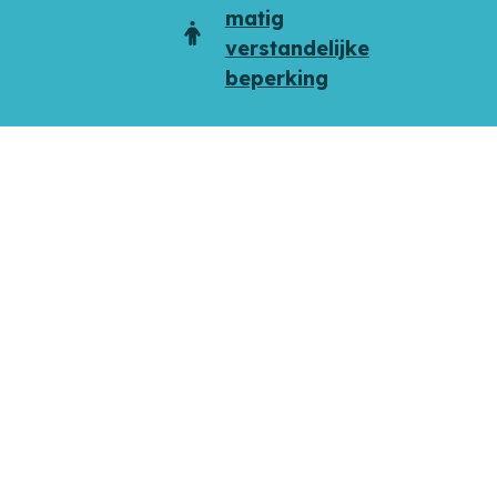
matig
Doelgroep
verstandelijke
beperking