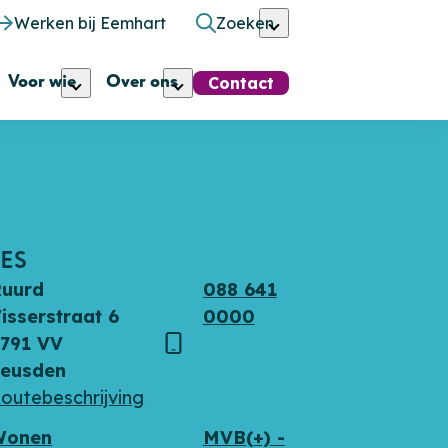
Werken bij Eemhart
Zoeken
Voor wie
Over ons
Contact
ES
Ruurd
088 641
isserstraat 6
0000
791 VV
s
Telefoon
Leusden
outebeschrijving
Wonen
MVB(+) -