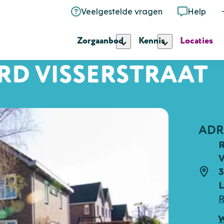
Veelgestelde vragen
Help
Zorgaanbod
Kennis
Locaties
RD VISSERSTRAAT
ADR
V
3
Adre
R