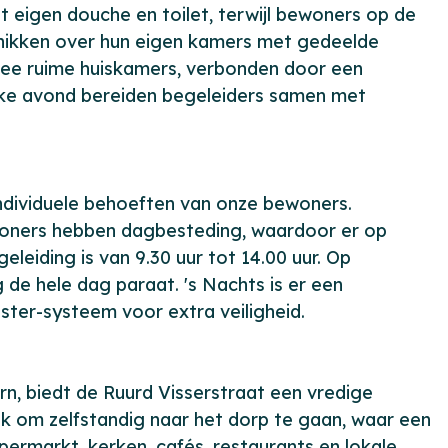
 eigen douche en toilet, terwijl bewoners op de
hikken over hun eigen kamers met gedeelde
wee ruime huiskamers, verbonden door een
 Elke avond bereiden begeleiders samen met
individuele behoeften van onze bewoners.
bewoners hebben dagbesteding, waardoor er op
eiding is van 9.30 uur tot 14.00 uur. Op
de hele dag paraat. 's Nachts is er een
ster-systeem voor extra veiligheid.
ern, biedt de Ruurd Visserstraat een vredige
 om zelfstandig naar het dorp te gaan, waar een
ermarkt, kerken, cafés, restaurants en lokale