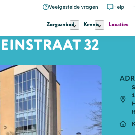
Veelgestelde vragen
Help
Zorgaanbod
Kennis
Locaties
SEINSTRAAT 32
ADR
S
1
Adre
H
R
K
Type