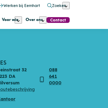
Werken bij Eemhart
Zoeken
Voor wie
Over ons
Contact
ES
einstraat 32
088
223 DA
641
s
Telefoon
ilversum
0000
outebeschrijving
antoor