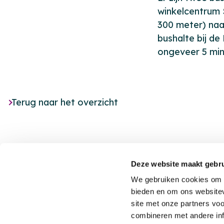
winkelcentrum S
300 meter) naa
bushalte bij d
ongeveer 5 min
Terug naar het overzicht
Deze website maakt gebru
We gebruiken cookies om c
bieden en om ons websitev
site met onze partners vo
Footer
Nieuws
combineren met andere inf