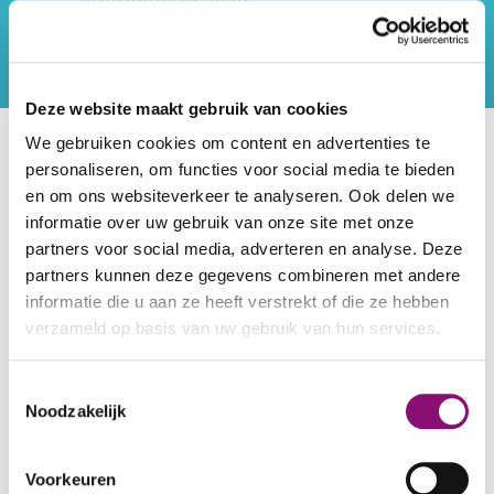
Routebeschrijving
Werk- en
Creatief
,
Doelgroep
Dagbesteding
dagbesteding
Kunst
Deze website maakt gebruik van cookies
We gebruiken cookies om content en advertenties te
Locaties
Theater Villa Faam
personaliseren, om functies voor social media te bieden
en om ons websiteverkeer te analyseren. Ook delen we
Theater Villa Faam is een bont gezelschap van
informatie over uw gebruik van onze site met onze
partners voor social media, adverteren en analyse. Deze
talentvolle acteurs met een verstandelijke
partners kunnen deze gegevens combineren met andere
beperking. De groep timmert al 15 jaar aan de
informatie die u aan ze heeft verstrekt of die ze hebben
weg met eigenzinnige voorstellingen die van
verzameld op basis van uw gebruik van hun services.
begin tot eind door de acteurs en de
theaterdocenten worden bedacht, geschreven
We werken samen met
5 derden
die uw gegevens
Toestemmingsselectie
en gemaakt.
kunnen ontvangen en verwerken.
Noodzakelijk
De voorstellingen hebben een relevante inhoud,
Voorkeuren
volwassen thema's en zijn van hoog artistiek