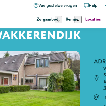
Veelgestelde vragen
Help
Zorgaanbod
Kennis
Locaties
AKKERENDIJK
ADR
W
Adre
R
i
E-