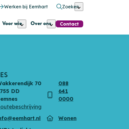
Werken bij Eemhart
Zoeken
Voor wie
Over ons
Contact
ES
akkerendijk 70
088
3755 DD
641
s
Telefoon
Eemnes
0000
outebeschrijving
nfo@eemhart.nl
Wonen
Type