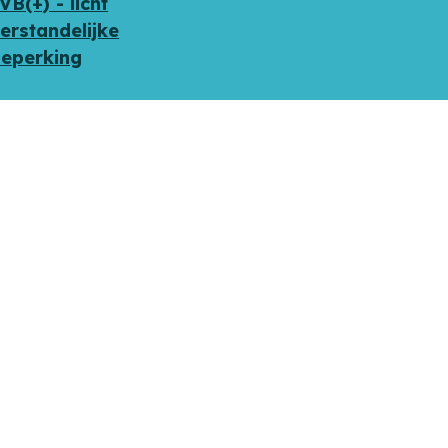
dres
VB(+) - licht
erstandelijke
groep
eperking