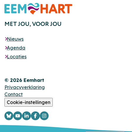
Footer
MET JOU,
VOOR JOU
Nieuws
Agenda
Locaties
© 2026 Eemhart
Privacyverklaring
Contact
Cookie-instellingen
Logo
Logo
Logo
Logo
Logo
Bsky
YouTube
LinkedIn
Facebook
Instagram