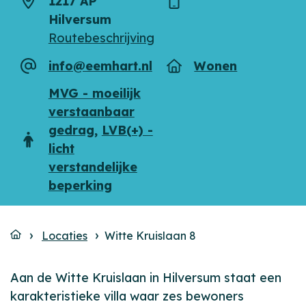
1217 AP
Adres
Telefoon
Hilversum
Routebeschrijving
info@eemhart.nl
Wonen
E-
Type
mailadres
MVG - moeilijk
verstaanbaar
gedrag
,
LVB(+) -
Doelgroep
licht
verstandelijke
beperking
Locaties
Witte Kruislaan 8
Aan de Witte Kruislaan in Hilversum staat een
karakteristieke villa waar zes bewoners