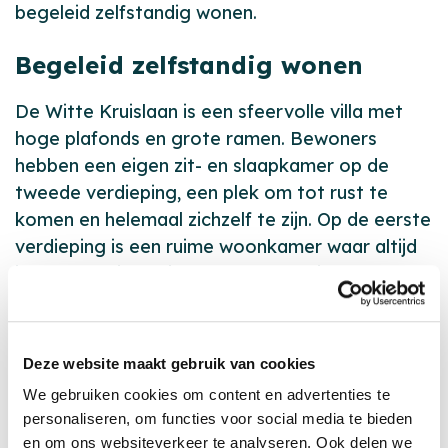
begeleid zelfstandig wonen.
Begeleid zelfstandig wonen
De Witte Kruislaan is een sfeervolle villa met
hoge plafonds en grote ramen. Bewoners
hebben een eigen zit- en slaapkamer op de
tweede verdieping, een plek om tot rust te
komen en helemaal zichzelf te zijn. Op de eerste
verdieping is een ruime woonkamer waar altijd
iemand te vinden is voor een praatje.
Er is veel aandacht voor gezelligheid en
structuur. Samen met begeleiders worden
Deze website maakt gebruik van cookies
activiteiten georganiseerd zoals darten, film
We gebruiken cookies om content en advertenties te
kijken, spelletjesavonden, knutselen en muziek.
personaliseren, om functies voor social media te bieden
De villa heeft zelfs een eigen recreatieruimte.
en om ons websiteverkeer te analyseren. Ook delen we