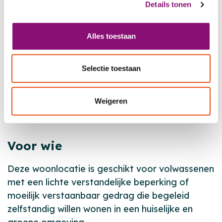
Details tonen
De omgeving
Alles toestaan
De villa ligt in een rustige wijk in Hilversum,
omringd door groen en bos. Wandelen en
fietsen in de natuur is eenvoudig. Het
Selectie toestaan
winkelcentrum en het treinstation zijn dichtbij,
net als de supermarkt, huisarts, drogist en
Weigeren
kapper. Het centrum van Hilversum is ongeveer
een kwartier fietsen.
Voor wie
Deze woonlocatie is geschikt voor volwassenen
met een lichte verstandelijke beperking of
moeilijk verstaanbaar gedrag die begeleid
zelfstandig willen wonen in een huiselijke en