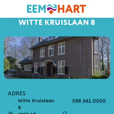
WITTE KRUISLAAN 8
ADRES
Witte Kruislaan
088 641 0000
8