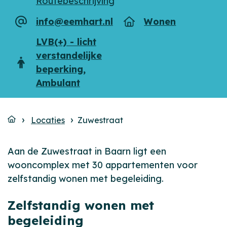
Routebeschrijving
info@eemhart.nl
Wonen
E-
Type
mailadres
LVB(+) - licht
verstandelijke
Doelgroep
beperking
,
Ambulant
Locaties
Zuwestraat
Aan de Zuwestraat in Baarn ligt een
wooncomplex met 30 appartementen voor
zelfstandig wonen met begeleiding.
Zelfstandig wonen met
begeleiding