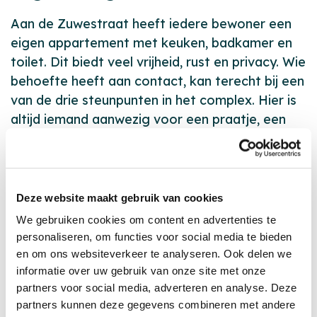
Aan de Zuwestraat heeft iedere bewoner een
eigen appartement met keuken, badkamer en
toilet. Dit biedt veel vrijheid, rust en privacy. Wie
behoefte heeft aan contact, kan terecht bij een
van de drie steunpunten in het complex. Hier is
altijd iemand aanwezig voor een praatje, een
kop koffie of om samen te koken en eten.
Alle appartementen hebben een eigen balkon.
Daarnaast is er een gezamenlijke buitenplek
Deze website maakt gebruik van cookies
waar bewoners in de zomer samen koffie
We gebruiken cookies om content en advertenties te
drinken of barbecueën. Het complex heeft twee
personaliseren, om functies voor social media te bieden
verdiepingen en is voorzien van een lift.
en om ons websiteverkeer te analyseren. Ook delen we
informatie over uw gebruik van onze site met onze
Begeleiding
partners voor social media, adverteren en analyse. Deze
partners kunnen deze gegevens combineren met andere
Bij de steunpunten is begeleiding aanwezig, ook