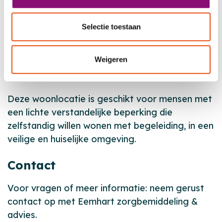
natuur is eenvoudig. Voorzieningen zoals
huisarts, apotheek en supermarkt zijn dichtbij,
Selectie toestaan
waardoor het wooncomplex goed aansluit bij
het dagelijks leven.
Weigeren
Voor wie
Deze woonlocatie is geschikt voor mensen met
een lichte verstandelijke beperking die
zelfstandig willen wonen met begeleiding, in een
veilige en huiselijke omgeving.
Contact
Voor vragen of meer informatie: neem gerust
contact op met Eemhart zorgbemiddeling &
advies.