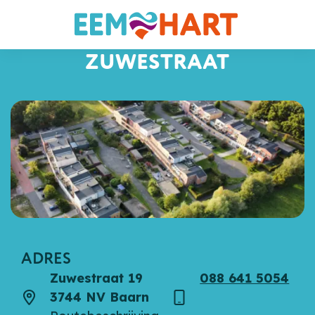
ZUWESTRAAT
ADRES
Zuwestraat 19
088 641 5054
3744 NV Baarn
Adres
Telefoon