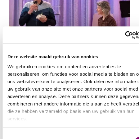
Deze website maakt gebruik van cookies
We gebruiken cookies om content en advertenties te
personaliseren, om functies voor social media te bieden en 
ons websiteverkeer te analyseren. Ook delen we informatie 
uw gebruik van onze site met onze partners voor social medi
adverteren en analyse. Deze partners kunnen deze gegeven
combineren met andere informatie die u aan ze heeft verstrek
EXPOSITIE VAN KUNSTWERKEN
die ze hebben verzameld op basis van uw gebruik van hun
services.
DEELNEMERS KOMPAS
We werken samen met
5 derden
die uw gegevens kunnen
Toestemmingsselectie