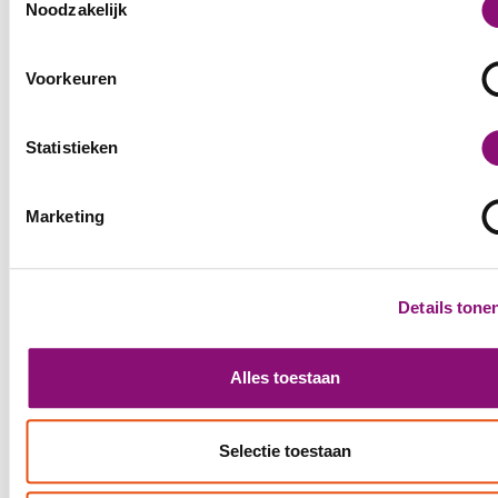
ontvangen en verwerken.
Noodzakelijk
Voorkeuren
Statistieken
Marketing
Details tone
Alles toestaan
VINGERAFDRUK OP EEN
Selectie toestaan
BOOMBLAADJE: SYMBOOL VAN DE