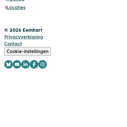
Locaties
© 2026 Eemhart
Privacyverklaring
Contact
Cookie-instellingen
Logo
Logo
Logo
Logo
Logo
Bsky
YouTube
LinkedIn
Facebook
Instagram