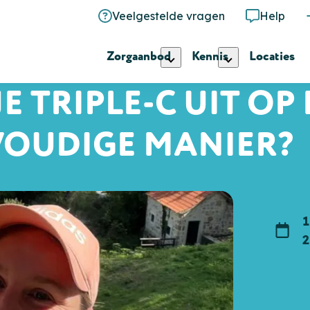
Veelgestelde vragen
Help
Zorgaanbod
Kennis
Locaties
JE TRIPLE-C UIT OP
VOUDIGE MANIER?
1
Datu