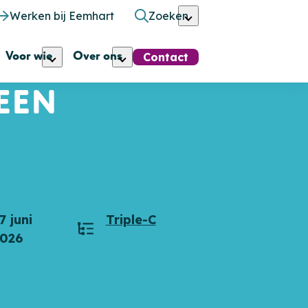
Werken bij Eemhart
Zoeken
Voor wie
Over ons
Contact
 EEN
7 juni
Triple-C
m
Categorieën
2026