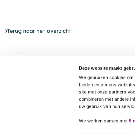
Terug naar het overzicht
Deze website maakt gebru
We gebruiken cookies om c
bieden en om ons websitev
site met onze partners vo
Footer
Nieuws
combineren met andere inf
uw gebruik van hun servic
Agenda
MET JOU,
VOOR JOU
Locaties
We werken samen met
5 