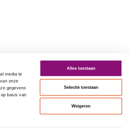
Alles toestaan
al media te
 van onze
Selectie toestaan
deze gegevens
 op basis van
Weigeren
 0000
info@eemhart.nl