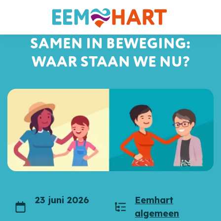
SAMEN IN BEWEGING:
WAAR STAAN WE NU?
23 juni 2026
Eemhart
Datum
Categorieën
algemeen