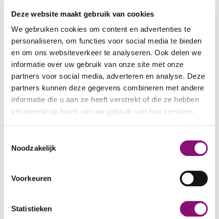
werken, zodat een eventuele uitstroom van
Deze website maakt gebruik van cookies
zzp’ers beter kan worden opgevangen en de
continuïteit gewaarborgd blijft. Op andere
We gebruiken cookies om content en advertenties te
personaliseren, om functies voor social media te bieden
plekken helpen teams elkaar door kennis en
en om ons websiteverkeer te analyseren. Ook delen we
inzet van mensen te delen, bijvoorbeeld bij
informatie over uw gebruik van onze site met onze
ziekte of drukte.
partners voor social media, adverteren en analyse. Deze
partners kunnen deze gegevens combineren met andere
Ook zijn we in gesprek met zzp’ers en
informatie die u aan ze heeft verstrekt of die ze hebben
uitzendkrachten die nu bij ons werken. Veel van
verzameld op basis van uw gebruik van hun services.
hen kennen onze cliënten goed. Sommigen
oriënteren zich inmiddels op
We werken samen met
5 derden
die uw gegevens
Toestemmingsselectie
een vast dienstverband bij Eemhart, zodat zij
kunnen ontvangen en verwerken.
Noodzakelijk
kunnen blijven bijdragen.
Samen zoeken naar oplossingen
Voorkeuren
We kijken ook breder. Samen met verwanten en
vrijwilligers onderzoeken we waar informele
Statistieken
ondersteuning kan helpen, bijvoorbeeld bij