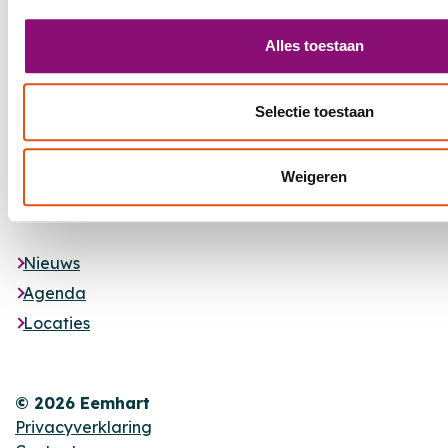
Alles toestaan
Selectie toestaan
Footer
Weigeren
MET JOU,
VOOR JOU
Nieuws
Agenda
Locaties
© 2026 Eemhart
Privacyverklaring