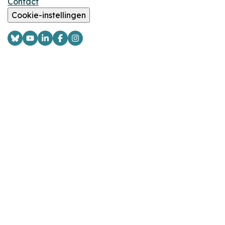
Contact
Cookie-instellingen
Logo
Logo
Logo
Logo
Logo
Bsky
YouTube
LinkedIn
Facebook
Instagram