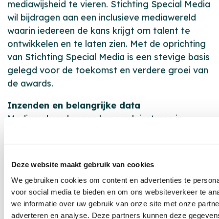
mediawijsheid te vieren. Stichting Special Media
wil bijdragen aan een inclusieve mediawereld
waarin iedereen de kans krijgt om talent te
ontwikkelen en te laten zien. Met de oprichting
van Stichting Special Media is een stevige basis
gelegd voor de toekomst en verdere groei van
de awards.
Inzenden en belangrijke data
Mediamakers kunnen hun werk insturen in
verschillende mediacategorieën, zoals social
media, fotografie, video, podcasts en andere
creatieve media-uitingen. De genomineerden
Deze website maakt gebruik van cookies
worden bekendgemaakt op basis van de
We gebruiken cookies om content en advertenties te persona
beoordeling door een vakjury. Met de editie van
voor social media te bieden en om ons websiteverkeer te an
2026 hoopt de organisatie veel inzendingen te
we informatie over uw gebruik van onze site met onze partne
ontvangen, zodat nog meer makers een
adverteren en analyse. Deze partners kunnen deze gegeve