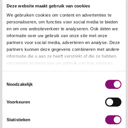
De Stichting Vrienden van
Het Hermes Huis
is
Deze website maakt gebruik van cookies
een onafhankelijke stichting die nauw
We gebruiken cookies om content en advertenties te
verbonden is met de woonlocatie. Zij
personaliseren, om functies voor social media te bieden
ondersteunt activiteiten die passen bij de
en om ons websiteverkeer te analyseren. Ook delen we
antroposofische achtergrond van het Hermes
informatie over uw gebruik van onze site met onze
Huis.
partners voor social media, adverteren en analyse. Deze
partners kunnen deze gegevens combineren met andere
De stichting maakt bijvoorbeeld
informatie die u aan ze heeft verstrekt of die ze hebben
scholingsbijeenkomsten over antroposofie
verzameld op basis van uw gebruik van hun services.
mogelijk voor teamleden, ouders en andere
betrokkenen. Ook helpt zij bij de aanschaf van
We werken samen met
5 derden
die uw gegevens
Toestemmingsselectie
materialen voor de seizoentafels.
kunnen ontvangen en verwerken.
Noodzakelijk
www.hermeshuis.nl
Voorkeuren
BAARNSEWEG 4 (HERMES HUIS)
Statistieken