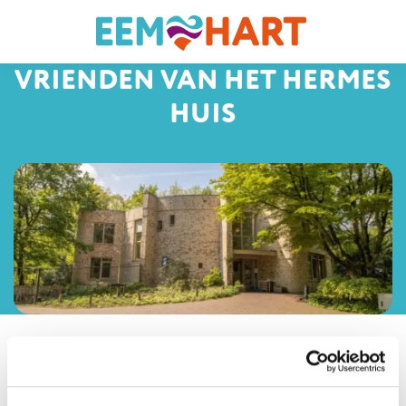
VRIENDEN VAN HET HERMES
HUIS
Over ons
Fondsen en vrienden
Vrienden van het Hermes Huis