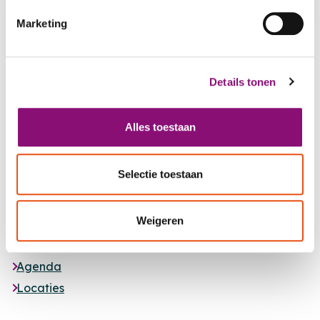
Marketing
Details tonen
Alles toestaan
Footer
Selectie toestaan
MET JOU,
VOOR JOU
Weigeren
Nieuws
Agenda
Locaties