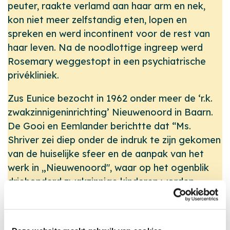
peuter, raakte verlamd aan haar arm en nek,
kon niet meer zelfstandig eten, lopen en
spreken en werd incontinent voor de rest van
haar leven. Na de noodlottige ingreep werd
Rosemary weggestopt in een psychiatrische
privékliniek.
Zus Eunice bezocht in 1962 onder meer de ‘r.k.
zwakzinnigeninrichting’ Nieuwenoord in Baarn.
De Gooi en Eemlander berichtte dat “Ms.
Shriver zei diep onder de indruk te zijn gekomen
van de huiselijke sfeer en de aanpak van het
werk in „Nieuwenoord", waar op het ogenblik
driehonderd zwakzinnige kinderen worden
verpleegd. Een ander lid van deze groep uitte
zijn bewondering voor het grote aantal jonge
mensen dat wil werken en studeren om de