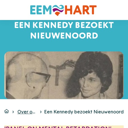
EEN KENNEDY BEZOEKT
NIEUWENOORD
Over ons
Een Kennedy bezoekt Nieuwenoord
Geschiedenis