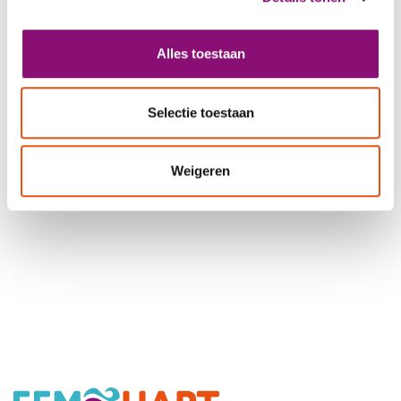
Alles toestaan
"Ik werk al bijna 8 jaar bij EdLoket.
Naast begrijpelijke taal werk ik aan mijn
Selectie toestaan
persoonlijke ontwikkeling. Ik heb al
veel geleerd."
Weigeren
Jason, deelnemer