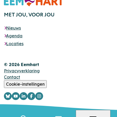
Footer
MET JOU,
VOOR JOU
Nieuws
Agenda
Locaties
© 2026 Eemhart
Privacyverklaring
Contact
Cookie-instellingen
Logo
Logo
Logo
Logo
Logo
Bsky
YouTube
LinkedIn
Facebook
Instagram