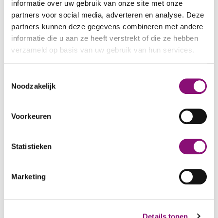
informatie over uw gebruik van onze site met onze
werk ik aan mijn persoonlijke ontwikkeling. Ik
partners voor social media, adverteren en analyse. Deze
heb al veel geleerd."
partners kunnen deze gegevens combineren met andere
informatie die u aan ze heeft verstrekt of die ze hebben
Joyce, ook deelnemer, wil graag leren
verzameld op basis van uw gebruik van hun services.
presenteren voor een groep. Ook dat kan bij
EdLoket.
We werken samen met
5 derden
die uw gegevens
Toestemmingsselectie
kunnen ontvangen en verwerken.
Noodzakelijk
Meedoen begint met begrijpen waar het
over gaat
Voorkeuren
Hou jij van taal?
Statistieken
Wil je dat andere cliënten informatie beter
begrijpen?
Marketing
Ontdek of EdLoket iets is voor jou en kijk eens
rustig rond op onze website.
Details tonen