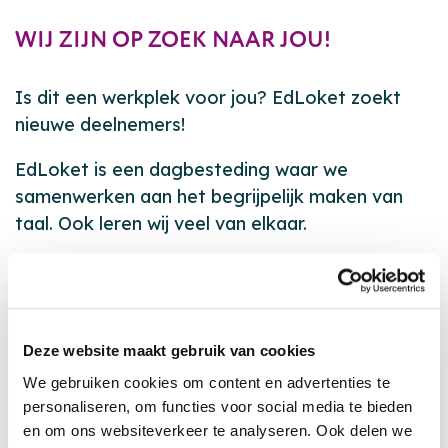
WIJ ZIJN OP ZOEK NAAR JOU!
Is dit een werkplek voor jou? EdLoket zoekt
nieuwe deelnemers!
EdLoket is een dagbesteding waar we
samenwerken aan het begrijpelijk maken van
taal. Ook leren wij veel van elkaar.
Wij geven Eemhart en andere organisaties tips
en tops over begrijpelijke taal.
Elke woensdag werken we op
locatie
Deze website maakt gebruik van cookies
Nieuwenoord
in Baarn.
We gebruiken cookies om content en advertenties te
personaliseren, om functies voor social media te bieden
Jason is deelnemer en hij vertelt: "Ik werk al
en om ons websiteverkeer te analyseren. Ook delen we
bijna 8 jaar bij EdLoket. Naast begrijpelijke taal