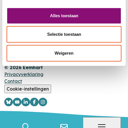
MET JOU,
VOOR JOU
Alles toestaan
Nieuws
Selectie toestaan
Agenda
Locaties
Weigeren
© 2026 Eemhart
Privacyverklaring
Contact
Cookie-instellingen
Logo
Logo
Logo
Logo
Logo
Bsky
YouTube
LinkedIn
Facebook
Instagram