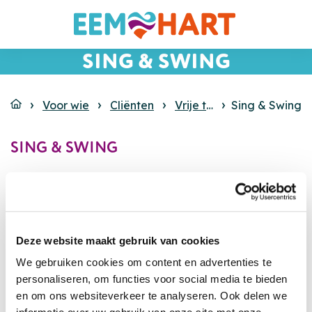
SING & SWING
Voor wie
Cliënten
Vrije tijd
Sing & Swing
Clubwerk
SING & SWING
Wat is
Sing & Swing?
Binnen de grote zaal van 't Gein wordt onder
leiding van enthousiaste vrijwilligers
Deze website maakt gebruik van cookies
gelegenheid geboden om lekker te dansen en
plezier te maken.
We gebruiken cookies om content en advertenties te
personaliseren, om functies voor social media te bieden
en om ons websiteverkeer te analyseren. Ook delen we
Wat doe je bij de Sing & Swing?