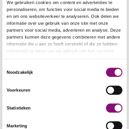
We gebruiken cookies om content en advertenties te
spannend om in het donker te lopen. En
personaliseren, om functies voor social media te bieden
sommigen vinden het veel te druk tijdens het
en om ons websiteverkeer te analyseren. Ook delen we
reguliere evenement. Weer anderen vinden het
informatie over uw gebruik van onze site met onze
partners voor social media, adverteren en analyse. Deze
vuur eng of de muziek te hard. De organisatie
partners kunnen deze gegevens combineren met andere
speelt daarop in, door een prikkelarme tocht in
informatie die u aan ze heeft verstrekt of die ze hebben
de middag, bij daglicht, aan te bieden.
verzameld op basis van uw gebruik van hun services.
Doelgroep
We werken samen met
5 derden
die uw gegevens
In de eerste plaats is dit evenement bedoeld
Toestemmingsselectie
kunnen ontvangen en verwerken.
Noodzakelijk
voor cliënten van Eemhart. Daarnaast stellen
we de tocht open voor medewerkers,
verwanten en externe bezoekers. In totaal zijn
Voorkeuren
duizend deelnemers welkom. Deelnemen is
geheel gratis.
Statistieken
Vrijwilligers gezocht, help je mee?
Marketing
Namen Noemen kunnen we alleen organiseren