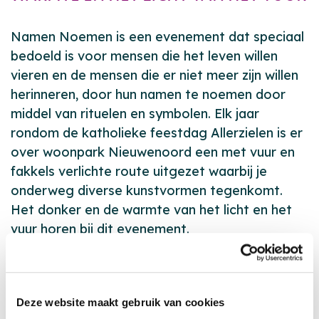
Namen Noemen is een evenement dat speciaal
bedoeld is voor mensen die het leven willen
vieren en de mensen die er niet meer zijn willen
herinneren, door hun namen te noemen door
middel van rituelen en symbolen. Elk jaar
rondom de katholieke feestdag Allerzielen is er
over woonpark Nieuwenoord een met vuur en
fakkels verlichte route uitgezet waarbij je
onderweg diverse kunstvormen tegenkomt.
Het donker en de warmte van het licht en het
vuur horen bij dit evenement.
Prikkelarme tocht
Naast de reguliere variant in de avond, wordt
er in de middag ook een prikkelarme tocht
Deze website maakt gebruik van cookies
aangeboden. Sommige mensen vinden het heel