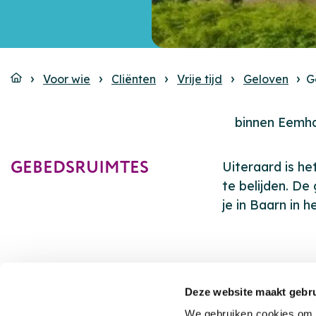
Voor wie
Cliënten
Vrije tijd
Geloven
G
binnen Eemh
GEBEDSRUIMTES
Uiteraard is he
te belijden. De
je in Baarn in 
Deze website maakt gebru
We gebruiken cookies om c