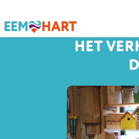
HET VER
D