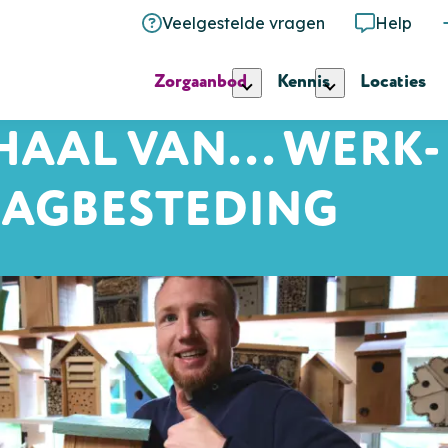
Veelgestelde vragen
Help
Zorgaanbod
Kennis
Locaties
HAAL VAN... WERK-
AGBESTEDING