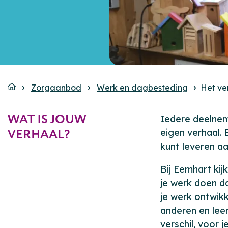
Zorgaanbod
Werk en dagbesteding
Het ve
WAT IS JOUW
Iedere deelneme
VERHAAL?
eigen verhaal. 
kunt leveren a
Bij Eemhart kij
je werk doen dat
je werk ontwik
anderen en lee
verschil, voor 