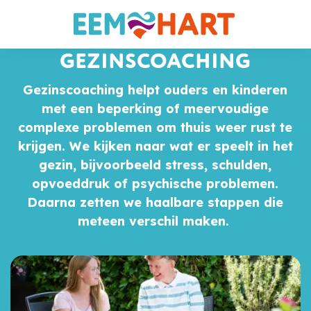
GEZINSCOACHING
Gezinscoaching helpt ouders en kinderen
met een beperking of meervoudige
complexe problemen om thuis weer rust te
krijgen. We kijken naar wat er speelt in het
gezin, bijvoorbeeld stress, schulden,
opvoeddruk of psychische problemen.
Daarna zetten we haalbare stappen die
meteen verschil maken.