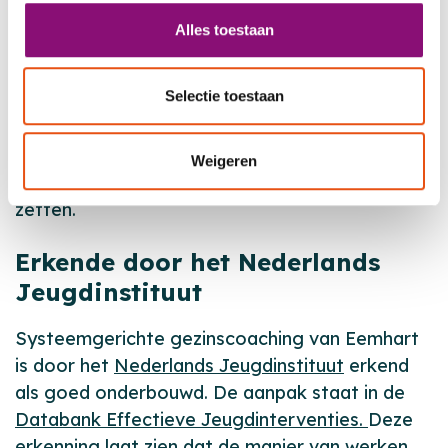
het gezin. We komen regelmatig langs, zodat er
Alles toestaan
een vertrouwde samenwerking ontstaat. In het
eerste jaar is de gezinscoach er vaak steeds
Selectie toestaan
weer, tot ongeveer 6 uur per week. Daarna
blijven we nog een periode meedenken. Dat
helpt om rust vast te houden en om
Weigeren
veranderingen stap voor stap goed door te
zetten.
Erkende door het Nederlands
Jeugdinstituut
Systeemgerichte gezinscoaching van Eemhart
is door het
Nederlands Jeugdinstituut
erkend
als goed onderbouwd. De aanpak staat in de
Databank Effectieve Jeugdinterventies.
Deze
erkenning laat zien dat de manier van werken