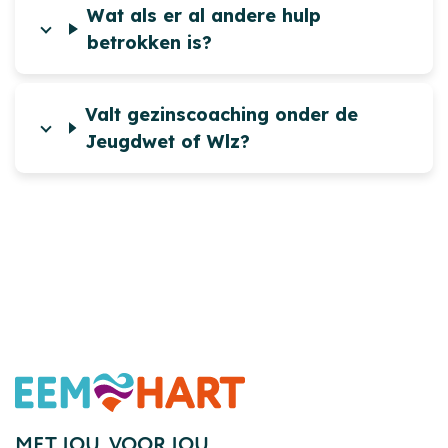
Wat als er al andere hulp
betrokken is?
Valt gezinscoaching onder de
Jeugdwet of Wlz?
Footer
MET JOU,
VOOR JOU