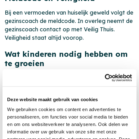
Bij een vermoeden van huiselijk geweld volgt de
gezinscoach de meldcode. In overleg neemt de
gezinscoach contact op met Veilig Thuis.
Veiligheid staat altijd voorop.
Wat kinderen nodig hebben om
te groeien
Gezinscoaching kijkt ook naar wat kinderen
nodig hebben. Het is belangrijk dat ze zich
ontwikkelen op een manier die past bij hun
Deze website maakt gebruik van cookies
leeftijd en situatie. Als het thuis rustiger wordt,
We gebruiken cookies om content en advertenties te
krijgen kinderen daar vaak meer ruimte voor.
personaliseren, om functies voor social media te bieden
en om ons websiteverkeer te analyseren. Ook delen we
We letten erop of kinderen:
informatie over uw gebruik van onze site met onze