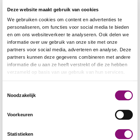
DITS SID SCORING FORM
Deze website maakt gebruik van cookies
We gebruiken cookies om content en advertenties te
personaliseren, om functies voor social media te bieden
DITS SID TIMELINE
en om ons websiteverkeer te analyseren. Ook delen we
informatie over uw gebruik van onze site met onze
DITS SID INTERFERENCE
partners voor social media, adverteren en analyse. Deze
THERMOMETER
partners kunnen deze gegevens combineren met andere
informatie die u aan ze heeft verstrekt of die ze hebben
verzameld op basis van uw gebruik van hun services.
DITS SID FOLLOW UP
MEASUREMENT
We werken samen met
5 derden
die uw gegevens
Toestemmingsselectie
kunnen ontvangen en verwerken.
Noodzakelijk
DITS SID TIMELINE FOR
ONLINE USE
Voorkeuren
INFOGRAPHIC SIGNALING
Statistieken