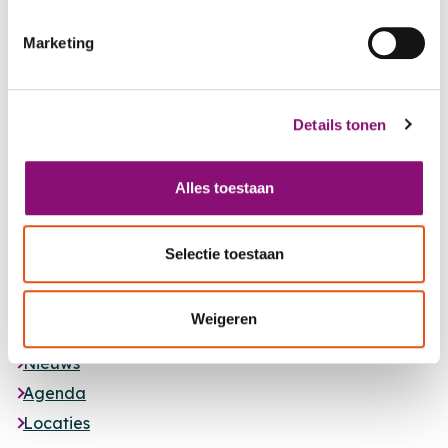
PTSD IN SEVERE AND
MODERATE ID
Marketing
Details tonen
Alles toestaan
Footer
Selectie toestaan
MET JOU,
VOOR JOU
Weigeren
Nieuws
Agenda
Locaties