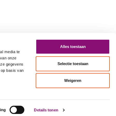
Alles toestaan
al media te
 van onze
Selectie toestaan
deze gegevens
 op basis van
Weigeren
 0000
info@eemhart.nl
ing
Details tonen
Logo
Logo
Logo
Logo
Logo