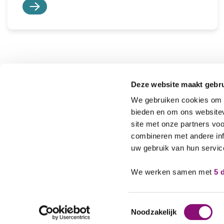
Deze website maakt gebru
We gebruiken cookies om c
bieden en om ons websitev
site met onze partners vo
Footer
Nieuws
combineren met andere inf
uw gebruik van hun servic
Agenda
MET JOU,
VOOR JOU
Locaties
We werken samen met
5 
Toestemmingsselectie
Noodzakelijk
© 2026 Eemhart
Privacyverklaring
Contact
Cookie-inst