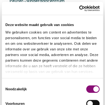
Peuter-/kinderdagcentrum
Diagnostiek (7 jaar of ouder) / Behandeling
Aanmelden
Deze website maakt gebruik van cookies
Vul het aanmeldformulier in.
We gebruiken cookies om content en advertenties te
personaliseren, om functies voor social media te bieden
en om ons websiteverkeer te analyseren. Ook delen we
Heeft u een WLZ indicatie
informatie over uw gebruik van onze site met onze
Ja
Nee
partners voor social media, adverteren en analyse. Deze
partners kunnen deze gegevens combineren met andere
Aanmelden
informatie die u aan ze heeft verstrekt of die ze hebben
verzameld op basis van uw gebruik van hun services.
Vul het aanmeldformulier Diagnostiek en
We werken samen met
5 derden
die uw gegevens
Toestemmingsselectie
Behandeling in.
kunnen ontvangen en verwerken.
Noodzakelijk
Bent u 18 jaar of ouder?
Voorkeuren