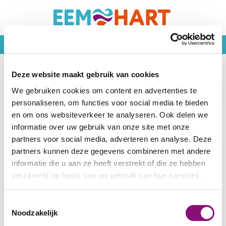
15 juni 2026
HET KLEINE LEVEN VAN KOFI
Deze website maakt gebruik van cookies
Nieuws
Het kleine leven van Kofi
We gebruiken cookies om content en advertenties te
personaliseren, om functies voor social media te bieden
Kofi - "It's the system, stupid"
en om ons websiteverkeer te analyseren. Ook delen we
Het kleine leven van Kofi
informatie over uw gebruik van onze site met onze
partners voor social media, adverteren en analyse. Deze
partners kunnen deze gegevens combineren met andere
informatie die u aan ze heeft verstrekt of die ze hebben
verzameld op basis van uw gebruik van hun services.
We werken samen met
5 derden
die uw gegevens
Toestemmingsselectie
kunnen ontvangen en verwerken.
Noodzakelijk