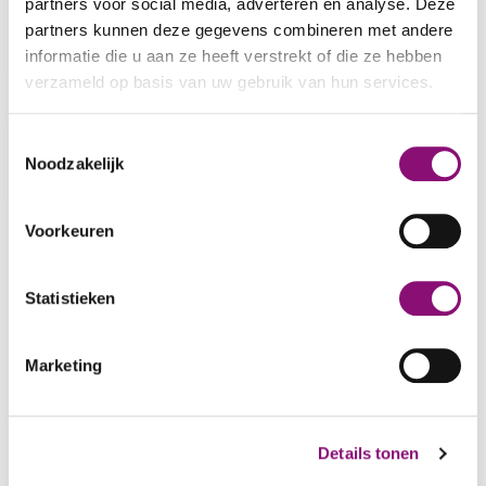
partners voor social media, adverteren en analyse. Deze
GERHARD BOLDERMAN
partners kunnen deze gegevens combineren met andere
informatie die u aan ze heeft verstrekt of die ze hebben
verzameld op basis van uw gebruik van hun services.
We werken samen met
5 derden
die uw gegevens
REMKE SCHAAP
Toestemmingsselectie
kunnen ontvangen en verwerken.
Noodzakelijk
Voorkeuren
Statistieken
Marketing
Footer
Details tonen